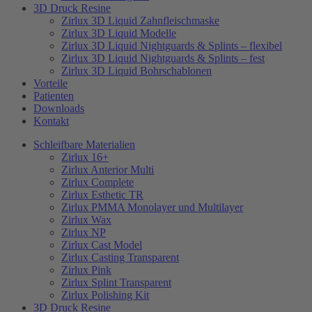
3D Druck Resine
Zirlux 3D Liquid Zahnfleischmaske
Zirlux 3D Liquid Modelle
Zirlux 3D Liquid Nightguards & Splints – flexibel
Zirlux 3D Liquid Nightguards & Splints – fest
Zirlux 3D Liquid Bohrschablonen
Vorteile
Patienten
Downloads
Kontakt
Schleifbare Materialien
Zirlux 16+
Zirlux Anterior Multi
Zirlux Complete
Zirlux Esthetic TR
Zirlux PMMA Monolayer und Multilayer
Zirlux Wax
Zirlux NP
Zirlux Cast Model
Zirlux Casting Transparent
Zirlux Pink
Zirlux Splint Transparent
Zirlux Polishing Kit
3D Druck Resine