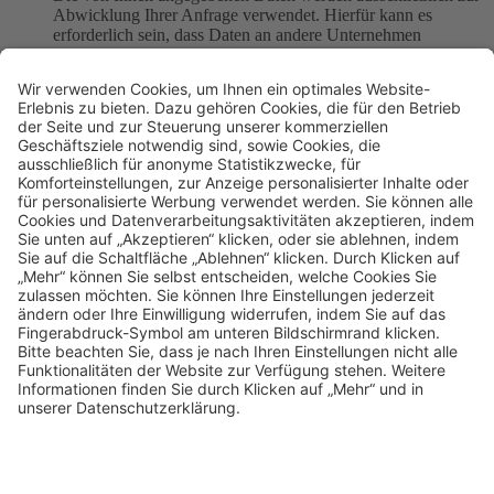
Abwicklung Ihrer Anfrage verwendet. Hierfür kann es
erforderlich sein, dass Daten an andere Unternehmen
weitergegeben werden, die für uns im Auftrag tätig werden (z.
B. Hostingdienste). Weiterhin nehmen wir diese Daten zur
besseren Anfragenabwicklung in unsere interne
Kundendatenbank auf. Weitere Informationen zum
Datenschutz bei Henry Schein finden Sie unter
Datenschutz.
Haben Sie Fragen?
Zirlux-Restaurationen sind wegen ihres klinischen
Indikationsspektrums für unsere Kunden wertvoll – und
wegen ihrer Fähigkeit, sowohl Festigkeit als auch
Ästhetik zu bieten.
Carsten Fischer
ZT, Eigentümer Sirius Ceramics
Frankfurt
Schleifbare Materialien
3D Druck Resine