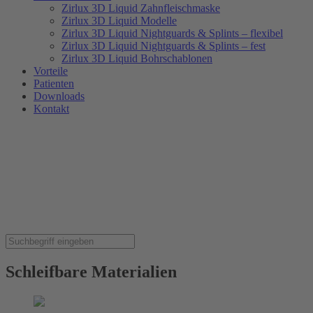
Zirlux 3D Liquid Zahnfleischmaske
Zirlux 3D Liquid Modelle
Zirlux 3D Liquid Nightguards & Splints – flexibel
Zirlux 3D Liquid Nightguards & Splints – fest
Zirlux 3D Liquid Bohrschablonen
Vorteile
Patienten
Downloads
Kontakt
Schleifbare Materialien